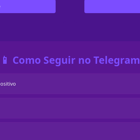
e
📱 Como Seguir no Telegram
ositivo