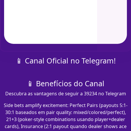
📱 Canal Oficial no Telegram!
📱 Benefícios do Canal
Descubra as vantagens de seguir a 39234 no Telegram
Side bets amplify excitement: Perfect Pairs (payouts 5:1-
30:1 baseados em pair quality: mixed/colored/perfect),
21+3 (poker-style combinations usando player+dealer
cards), Insurance (2:1 payout quando dealer shows ace