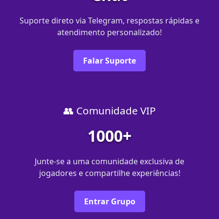
Suporte direto via Telegram, respostas rápidas e
atendimento personalizado!
Falar Suporte
👥 Comunidade VIP
1000+
Junte-se a uma comunidade exclusiva de
jogadores e compartilhe experiências!
Entrar Grupo