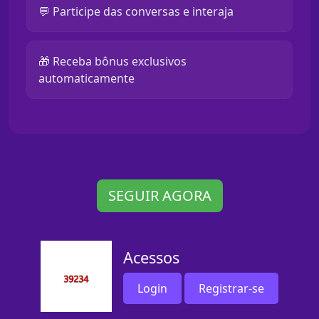
💬 Participe das conversas e interaja
🎁 Receba bônus exclusivos
automaticamente
SEGUIR AGORA
Acessos
Login
Registrar-se