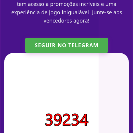
tem acesso a promoções incríveis e uma
experiência de jogo inigualável. Junte-se aos
vencedores agora!
SEGUIR NO TELEGRAM