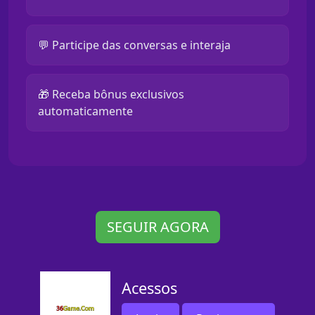
💬 Participe das conversas e interaja
🎁 Receba bônus exclusivos
automaticamente
SEGUIR AGORA
Acessos