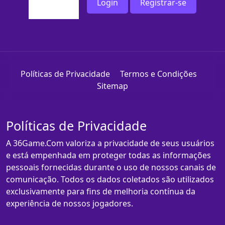
Login
Registrar-se
Políticas de Privacidade
Termos e Condições
Sitemap
Políticas de Privacidade
A 36Game.Com valoriza a privacidade de seus usuários
e está empenhada em proteger todas as informações
pessoais fornecidas durante o uso de nossos canais de
comunicação. Todos os dados coletados são utilizados
exclusivamente para fins de melhoria contínua da
experiência de nossos jogadores.