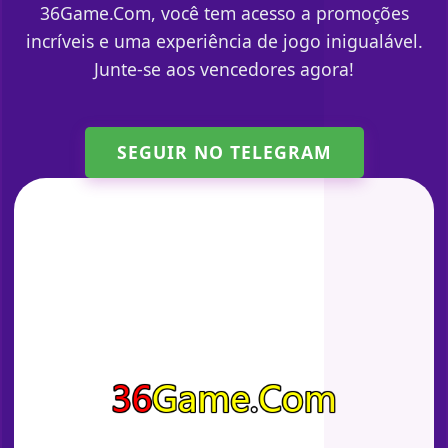
36Game.Com, você tem acesso a promoções
incríveis e uma experiência de jogo inigualável.
Junte-se aos vencedores agora!
SEGUIR NO TELEGRAM