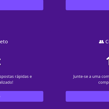
reto
👥 
t
espostas rápidas e
Junte-se a uma com
lizado!
compa
e