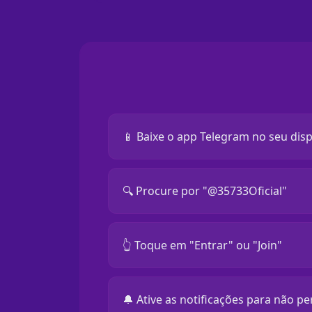
📱 Baixe o app Telegram no seu disp
🔍 Procure por "@35733Oficial"
👆 Toque em "Entrar" ou "Join"
🔔 Ative as notificações para não p