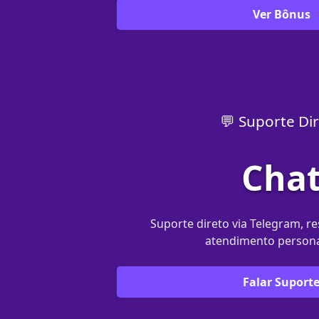
Ver Bônus
💬 Suporte Di
Cha
Suporte direto via Telegram, r
atendimento persona
Falar Suport