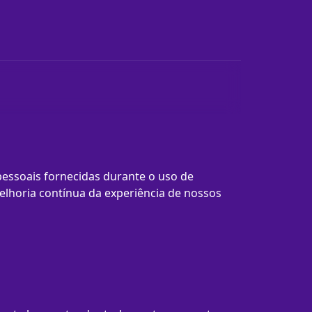
pessoais fornecidas durante o uso de
elhoria contínua da experiência de nossos