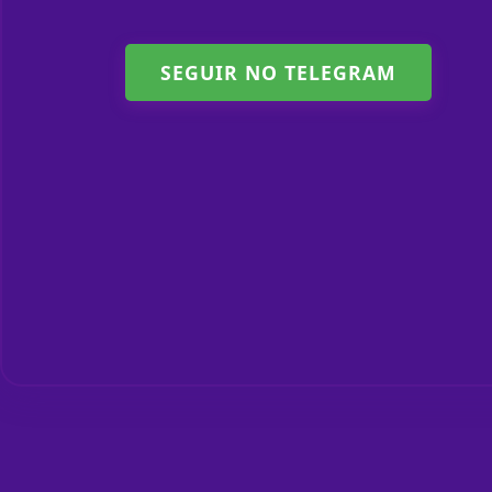
SEGUIR NO TELEGRAM