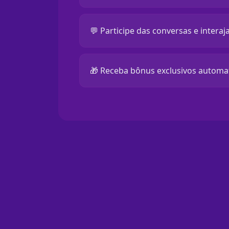
💬 Participe das conversas e interaj
🎁 Receba bônus exclusivos autom