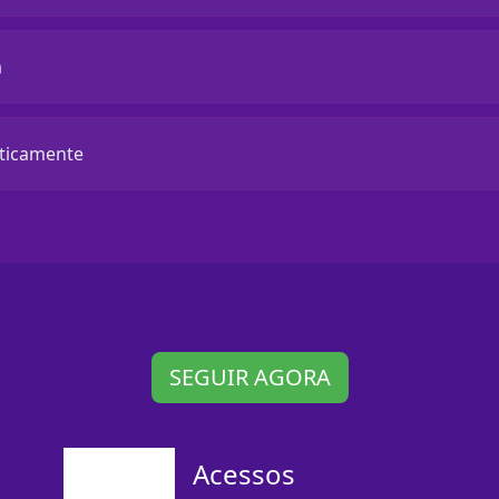
a
aticamente
SEGUIR AGORA
Acessos