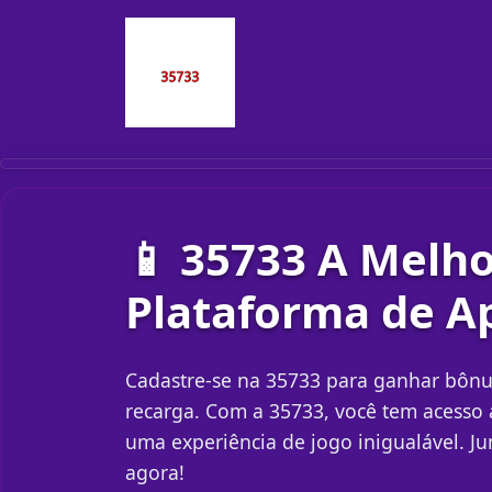
📱 35733 A Melh
Plataforma de A
Cadastre-se na 35733 para ganhar bônu
recarga. Com a 35733, você tem acesso 
uma experiência de jogo inigualável. J
agora!