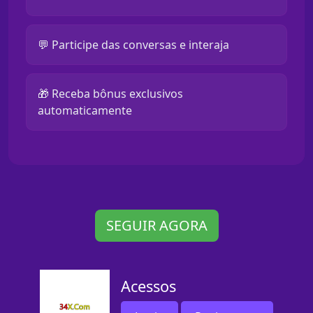
💬 Participe das conversas e interaja
🎁 Receba bônus exclusivos
automaticamente
SEGUIR AGORA
Acessos