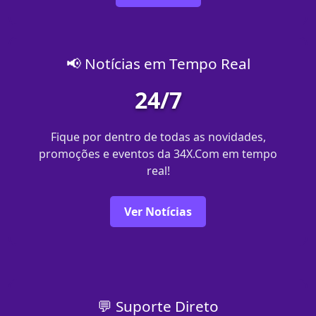
📢 Notícias em Tempo Real
24/7
Fique por dentro de todas as novidades,
promoções e eventos da 34X.Com em tempo
real!
Ver Notícias
💬 Suporte Direto