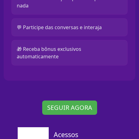
nada
💬 Participe das conversas e interaja
🎁 Receba bônus exclusivos
automaticamente
SEGUIR AGORA
Acessos