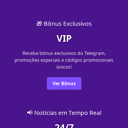
🎁 Bônus Exclusivos
VIP
Receba bônus exclusivos do Telegram,
promoções especiais e códigos promocionais
únicos!
Ver Bônus
📢 Notícias em Tempo Real
24/7