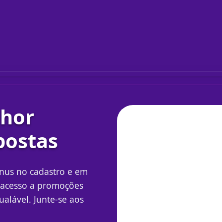
lhor
postas
nus no cadastro e em
 acesso a promoções
ualável. Junte-se aos