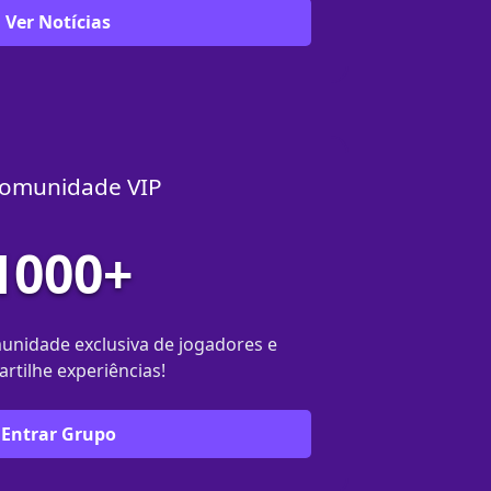
Ver Notícias
Comunidade VIP
1000+
unidade exclusiva de jogadores e
rtilhe experiências!
Entrar Grupo