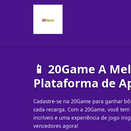
📱 20Game A Me
Plataforma de A
Cadastre-se na 20Game para ganhar bô
cada recarga. Com a 20Game, você tem
incríveis e uma experiência de jogo inig
vencedores agora!