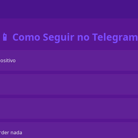
📱 Como Seguir no Telegram
ositivo
erder nada