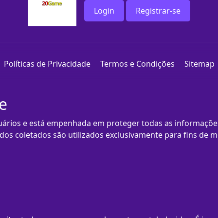
Login
Registrar-se
Políticas de Privacidade
Termos e Condições
Sitemap
de
suários e está empenhada em proteger todas as informaçõe
os coletados são utilizados exclusivamente para fins de m