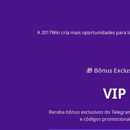
A 2017Win cria mais oportunidades para l
🎁 Bônus Exclu
VIP
Receba bônus exclusivos do Telegra
e códigos promocionai