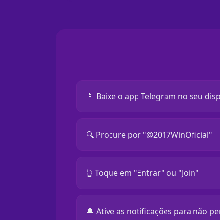
📱 Baixe o app Telegram no seu disp
🔍 Procure por "@2017WinOficial"
👆 Toque em "Entrar" ou "Join"
🔔 Ative as notificações para não p