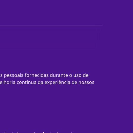
s pessoais fornecidas durante o uso de
elhoria contínua da experiência de nossos