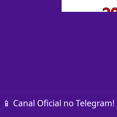
📱 Canal Oficial no Telegram!