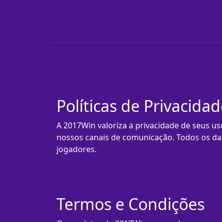
Políticas de Privacida
A 2017Win valoriza a privacidade de seus u
nossos canais de comunicação. Todos os dad
jogadores.
Termos e Condições