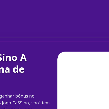
Sino A
ma de
 ganhar bônus no
6 Jogo CaSSino, você tem