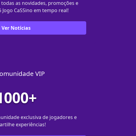
e todas as novidades, promoções e
6 Jogo CaSSino em tempo real!
Ver Notícias
Comunidade VIP
1000+
unidade exclusiva de jogadores e
rtilhe experiências!