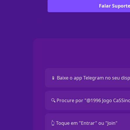
Falar Suport
📱 Baixe o app Telegram no seu disp
🔍 Procure por "@1996 Jogo CaSSino
👆 Toque em "Entrar" ou "Join"