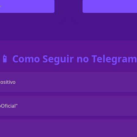
e
📱 Como Seguir no Telegram
ositivo
Oficial"