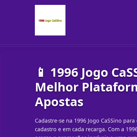
📱 1996 Jogo CaS
Melhor Platafor
Apostas
Cadastre-se na 1996 Jogo CaSSino para
cadastro e em cada recarga. Com a 199