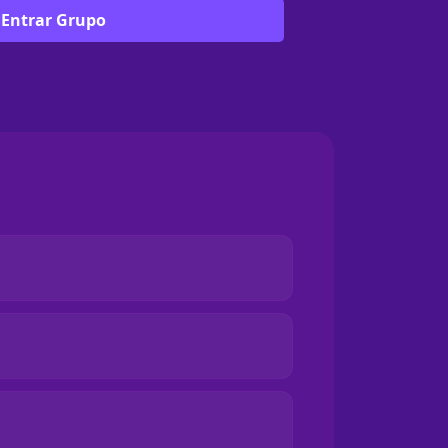
Entrar Grupo