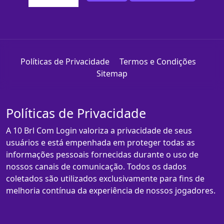
Políticas de Privacidade
Termos e Condições
Sitemap
Políticas de Privacidade
A 10 Brl Com Login valoriza a privacidade de seus
usuários e está empenhada em proteger todas as
informações pessoais fornecidas durante o uso de
nossos canais de comunicação. Todos os dados
coletados são utilizados exclusivamente para fins de
melhoria contínua da experiência de nossos jogadores.