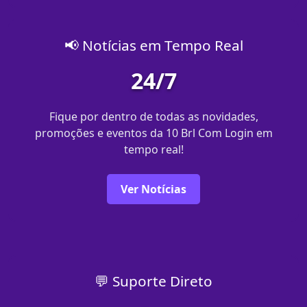
📢 Notícias em Tempo Real
24/7
Fique por dentro de todas as novidades,
promoções e eventos da 10 Brl Com Login em
tempo real!
Ver Notícias
💬 Suporte Direto