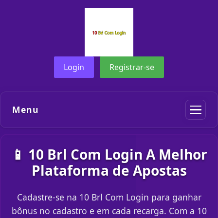
Login
Registrar-se
Menu
📱 10 Brl Com Login A Melhor
Plataforma de Apostas
Cadastre-se na 10 Brl Com Login para ganhar
bônus no cadastro e em cada recarga. Com a 10