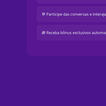
💬 Participe das conversas e interaj
🎁 Receba bônus exclusivos autom