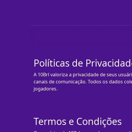
Políticas de Privacida
A 10Brl valoriza a privacidade de seus usu
canais de comunicação. Todos os dados cole
jogadores.
Termos e Condições