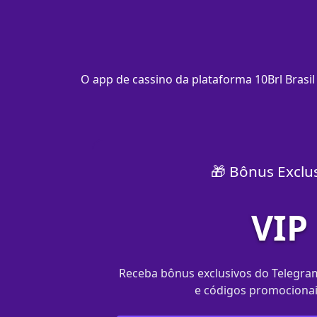
O app de cassino da plataforma 10Brl Brasi
🎁 Bônus Exclu
VIP
Receba bônus exclusivos do Telegra
e códigos promocionai