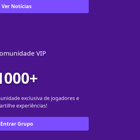
Ver Notícias
Comunidade VIP
1000+
unidade exclusiva de jogadores e
rtilhe experiências!
Entrar Grupo