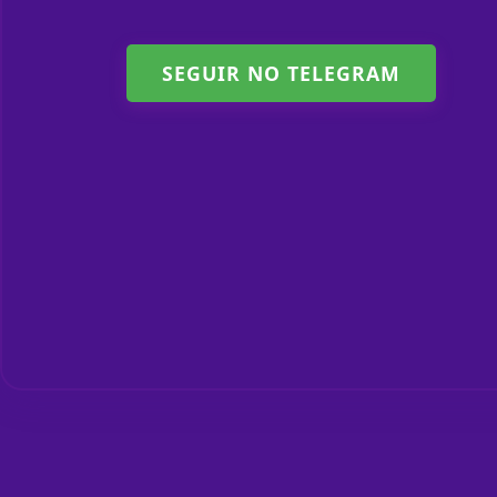
SEGUIR NO TELEGRAM