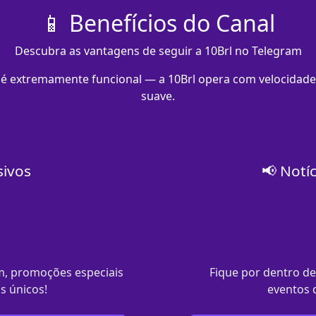
📱 Benefícios do Canal
Descubra as vantagens de seguir a 10Brl no Telegram
l é extremamente funcional — a 10Brl opera com velocidade
suave.
sivos
📢 Notí
m, promoções especiais
Fique por dentro d
s únicos!
eventos 