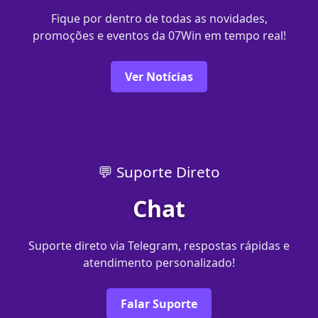
Fique por dentro de todas as novidades,
promoções e eventos da 07Win em tempo real!
Ver Notícias
💬 Suporte Direto
Chat
Suporte direto via Telegram, respostas rápidas e
atendimento personalizado!
Falar Suporte