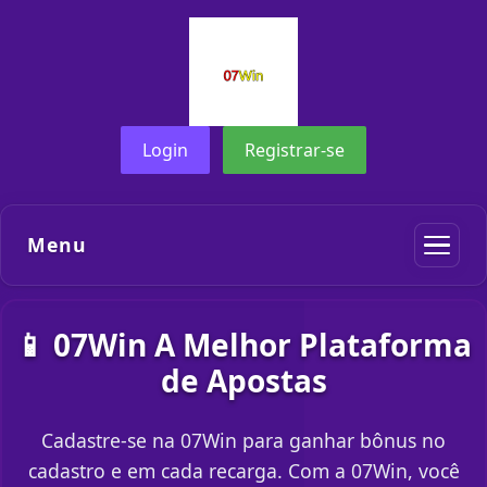
Login
Registrar-se
Menu
📱 07Win A Melhor Plataforma
de Apostas
Cadastre-se na 07Win para ganhar bônus no
cadastro e em cada recarga. Com a 07Win, você