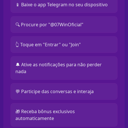
📱 Baixe o app Telegram no seu dispositivo
🔍 Procure por "@07WinOficial"
👆 Toque em "Entrar" ou "Join"
🔔 Ative as notificações para não perder
nada
💬 Participe das conversas e interaja
🎁 Receba bônus exclusivos
automaticamente