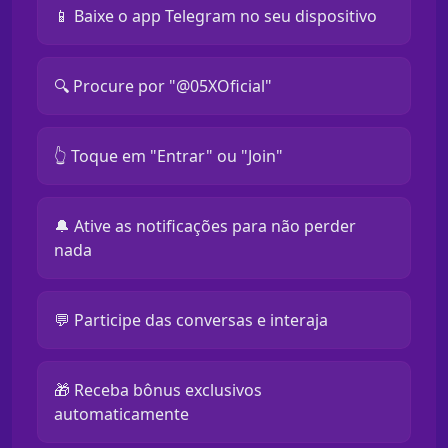
📱 Baixe o app Telegram no seu dispositivo
🔍 Procure por "@05XOficial"
👆 Toque em "Entrar" ou "Join"
🔔 Ative as notificações para não perder
nada
💬 Participe das conversas e interaja
🎁 Receba bônus exclusivos
automaticamente