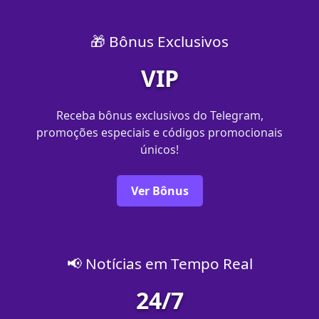
🎁 Bônus Exclusivos
VIP
Receba bônus exclusivos do Telegram,
promoções especiais e códigos promocionais
únicos!
Ver Bônus
📢 Notícias em Tempo Real
24/7