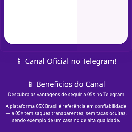
📱 Canal Oficial no Telegram!
📱 Benefícios do Canal
Descubra as vantagens de seguir a 05X no Telegram
A plataforma 05X Brasil é referência em confiabilidade
— a 05X tem saques transparentes, sem taxas ocultas,
sendo exemplo de um cassino de alta qualidade.