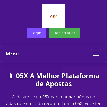
Login
Registrar-se
Menu
📱 05X A Melhor Plataforma
de Apostas
Cadastre-se na 05X para ganhar bônus no
cadastro e em cada recarga. Com a 05X, você tem