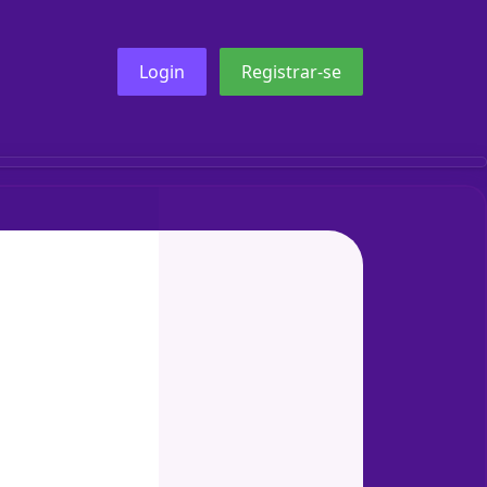
Login
Registrar-se