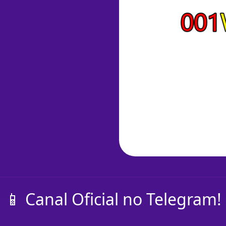
📱 Canal Oficial no Telegram!