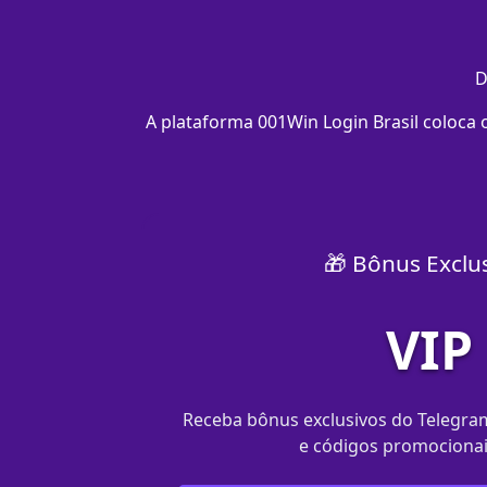
D
A plataforma 001Win Login Brasil coloca
🎁 Bônus Exclu
VIP
Receba bônus exclusivos do Telegra
e códigos promocionai