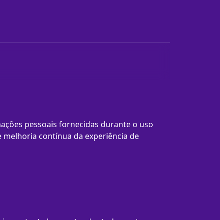
mações pessoais fornecidas durante o uso
e melhoria contínua da experiência de