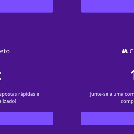
reto
👥 
t
espostas rápidas e
Junte-se a uma com
lizado!
compa
e