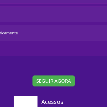
a
aticamente
SEGUIR AGORA
Acessos