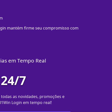
am
n Login mantém firme seu compromisso com
cias em Tempo Real
24/7
e todas as novidades, promoções e
01Win Login em tempo real!